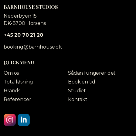
BARNHOUSE STUDIOS
Nederbyen 15
DK-8700 Horsens
+45 20 70 21 20
booking@barnhouse.dk
QUICKMENU
Om os
Sådan fungerer det
Totalløsning
Book en tid
Brands
Studiet
Referencer
Kontakt
Instagram
Linkedin